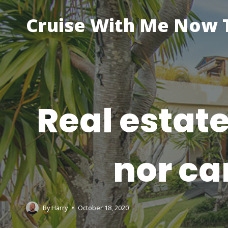
Skip
to
Cruise With Me Now T
content
Real estate
nor ca
By
Harry
October 18, 2020