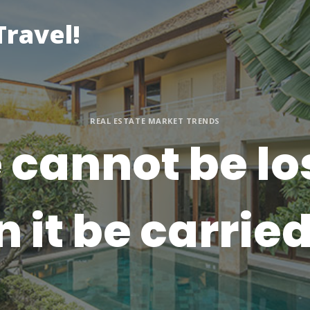
ravel!
REAL ESTATE MARKET TRENDS
 cannot be los
n it be carrie