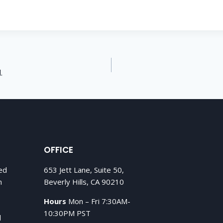
.
OFFICE
Sed
653 Jett Lane, Suite 50,
n
Beverly Hills, CA 90210
Hours
Mon – Fri 7:30AM-
10:30PM PST
d