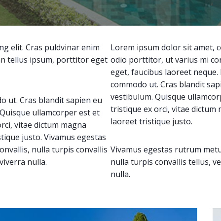
ng elit. Cras puldvinar enim
Lorem ipsum dolor sit amet, co
n tellus ipsum, porttitor eget
odio porttitor, ut varius mi c
eget, faucibus laoreet neque.
commodo ut. Cras blandit sap
vestibulum. Quisque ullamcor
 ut. Cras blandit sapien eu
tristique ex orci, vitae dict
 Quisque ullamcorper est et
laoreet tristique justo.
rci, vitae dictum magna
stique justo. Vivamus egestas
nvallis, nulla turpis convallis
Vivamus egestas rutrum metus. 
viverra nulla.
nulla turpis convallis tellus, v
nulla.