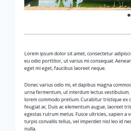
Lorem ipsum dolor sit amet, consectetur adipiscin
eu odio porttitor, ut varius mi consequat. Aenean
eget mi eget, faucibus laoreet neque.
Donec varius odio mi, et dapibus magna commodo
urna fermentum, ut interdum lectus vestibulum.
lorem commodo pretium. Curabitur tristique ex o
feugiat ac. Duis ac elementum augue, laoreet tri
egestas rutrum metus. Fusce ultricies, sapien a ve
turpis convallis tellus, vel imperdiet nisl leo id n
nulla.