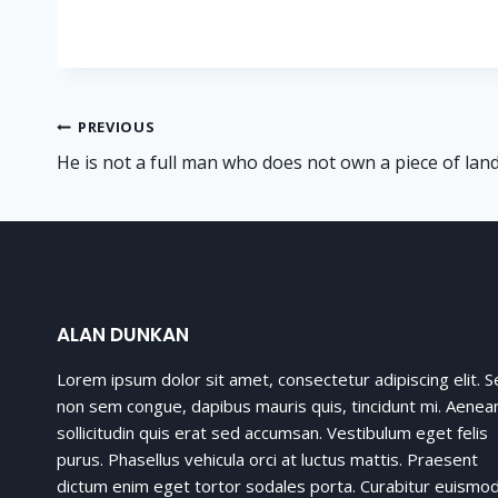
Post
PREVIOUS
He is not a full man who does not own a piece of land
navigation
ALAN DUNKAN
Lorem ipsum dolor sit amet, consectetur adipiscing elit. 
non sem congue, dapibus mauris quis, tincidunt mi. Aenea
sollicitudin quis erat sed accumsan. Vestibulum eget felis
purus. Phasellus vehicula orci at luctus mattis. Praesent
dictum enim eget tortor sodales porta. Curabitur euismo